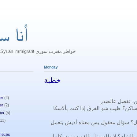
أنا س
Thoghts of a Syrian immigrant خواطر مغترب سوري
Monday
خطبة
er
(2)
ن، تفضل عالصدر
er
(2)
ية ساكن؟ طيب شو الفرق إذا كنت بألاسكا
ber
(5)
(13)
غل؟ سؤال معقول بس معناه أديش بتعمل
 Pieces
 بالشام؟ لا ولله بنزل بالفورسيزون كلما