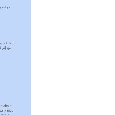
مع انه،
غ
أنا ما عم.
مع إنّو.
te about
eally nice