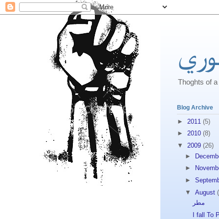
وري
Blog Archive
►
2011
(5)
►
2010
(8)
▼
2009
(26)
►
Decemb
►
Novemb
►
Septem
▼
August
مطر
I fall To