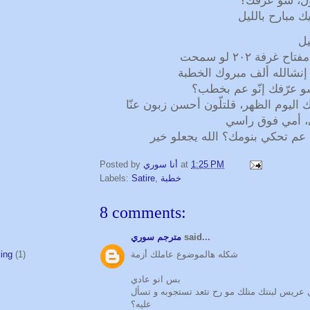
ول، شو عرّفك؟
ك مبارح بالليل
يل
غرفة ٢٠٢ لو سمحت
 إنشالله ألف مبروك الخطبة
و عرّفك إنّو عم بخطب؟
ك اليوم الظهر، قلتلّون أحسن زبون عنّا
، أمي فوق راسي
عم تحكي بنومك؟ الله يجعلو خير
Posted by
أنا سوري
at
1:25 PM
Labels:
Satire
,
خطبة
8 comments:
مترجم سوري
said...
شكله هالموضوع عاملك أزمة
ing
(1)
بس انو عادي
 عريس لبنتك متلك مو رح تئعد تستجوبه و تسأل
عليه؟