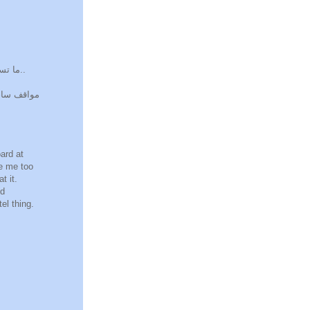
ما تستغرب إذاابن خالت بنت عم عمتا سأل عنك هنيك..
مواقف ساخر
ard at
ke me too
t it.
nd
el thing.