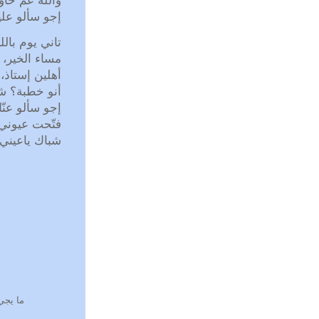
والله عم حا
إجو سألو علي
تاني يوم بالل
مساء الخير، مفتاح 
أهلين إستاذ،
أنو خطبة؟ ش
إجو سألو عنّ
فتّحت عيوني
شباك ياعيني 
ما يجي