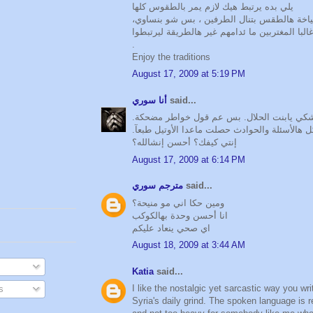
يلي بده يرتبط هيك لازم يمر بالطقوس كلها
 بياخة هالطقس بتنال الطرفين ، بس شو بنساوي
البا المغتربين ما ئدامهم غير هالطريقة ليرتبطوا
.
Enjoy the traditions
August 17, 2009 at 5:19 PM
أنا سوري
said...
 بشكي يابنت الحلال. بس عم قول خواطر مضحكة
 كل هالأسئلة والحوادث حصلت ماعدا الأوتيل طبعآ
إنتي كيفك؟ أحسن إنشالله؟
August 17, 2009 at 6:14 PM
مترجم سوري
said...
ومين حكا اني مو منيحة؟
انا أحسن وحدة بهالكوكب
اي صحي ينعاد عليكم
August 18, 2009 at 3:44 AM
Katia
said...
I like the nostalgic yet sarcastic way you wri
s
Syria's daily grind. The spoken language is r