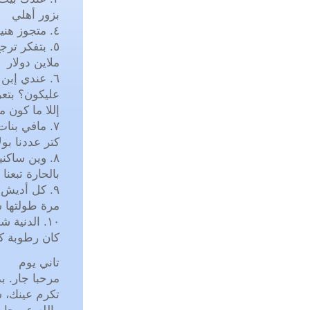
بزور أهلي
٤. متجوز هنيك؟ لأ، بس عندي كم صديقة عزيزة
ملاين دولار
٦. عندي إبن
عليكون؟ بت،
إللا ما كون م
٧. مافي بن
كتر عددنا بول
٨. وين ساكن
بالحارة تبعنا
٩. كل أديش 
مرة طولتها 
١٠. الدنية
كان رطوبة ك
تاني يوم
مرحبا جار. ب
تكرم عينك، 