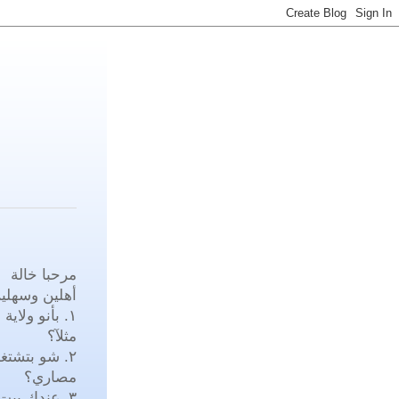
مرحبا خالة
أهلين وسهلي
١. بأنو ولا
مثلآ؟
٢. شو بتشت
مصاري؟
٣. عندك بيت