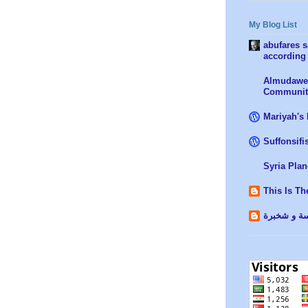
My Blog List
abufares s
according 
Almudawen
Communit
Mariyah's
Suffonsif
Syria Plan
This Is Th
ة و شخبرة