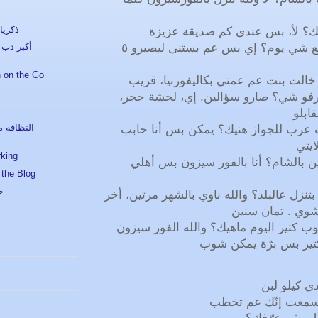
ذكريا
٥. بتفكر ترجع شي يوم؟ إي بس عم بستنى ليصيرو ٥
أكبر دب 
 on the Go
 خالت بنت عم عمتي بكاليفورنيا، قريب
عرفو شي؟ صارو سؤالين. إي، لحشة حجر
قابلو
النظافة م
ات عرب للجواز هنيك؟ يمكن بس أنا حابب
ايتي
king
ين بالشام؟ أنا بالفور سيزون بس أهلي
 the Blog
خ
بتنزل عالبلد؟ والله ناوي بالشهر مرتين، أخر
شوي . تمان سنين
 شوب كتير اليوم ماهيك؟ والله الفور سيزون
تير بس برّة يمكن شوب
دي كيلو لبن
سمعت إنّك عم تخطب