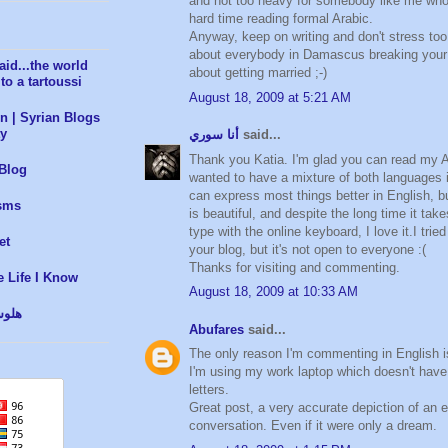
and not too heavy for somebody like me who
hard time reading formal Arabic.
Anyway, keep on writing and don't stress to
about everybody in Damascus breaking your
aid...the world
about getting married ;-)
to a tartoussi
August 18, 2009 at 5:21 AM
 | Syrian Blogs
y
أنا سوري
said...
Thank you Katia. I'm glad you can read my A
 Blog
wanted to have a mixture of both languages i
can express most things better in English, b
isms
is beautiful, and despite the long time it tak
type with the online keyboard, I love it.I tried 
et
your blog, but it's not open to everyone :(
Thanks for visiting and commenting.
e Life I Know
August 18, 2009 at 10:33 AM
هلوس
Abufares
said...
The only reason I'm commenting in English 
I'm using my work laptop which doesn't have
letters.
Great post, a very accurate depiction of an e
conversation. Even if it were only a dream.