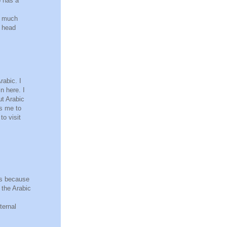
 has a
o much
 head
rabic. I
n here. I
ut Arabic
es me to
to visit
is because
 the Arabic
ternal